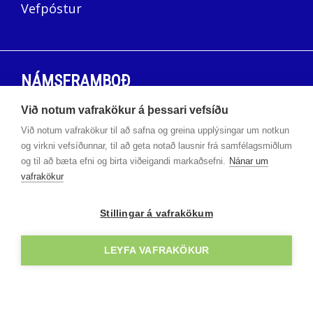
Vefpóstur
11. Námsmat
x
x
Verkefnasj
12. Námsárangur
x
x
Áfangastjó
NÁMSFRAMBOÐ
Við notum vafrakökur á þessari vefsíðu
Háskólabrú
Við notum vafrakökur til að safna og greina upplýsingar um notkun
Námskeið
og virkni vefsíðunnar, til að geta notað lausnir frá samfélagsmiðlum
og til að bæta efni og birta viðeigandi markaðsefni.
Nánar um
1. Kennsla- og kennsluhættir
vafrakökur
ÞRÓUNARSETUR
Stillingar á vafrakökum
Markmið með úttekt er að:
Samstarfsverkefni
LEYFA VAFRAKÖKUR
Viðhalda stefnu Keilis í nútímalegum
kennsluaðferðum, með sérstaka áherslu
á vendinám. Að tryggja að staðið sé að