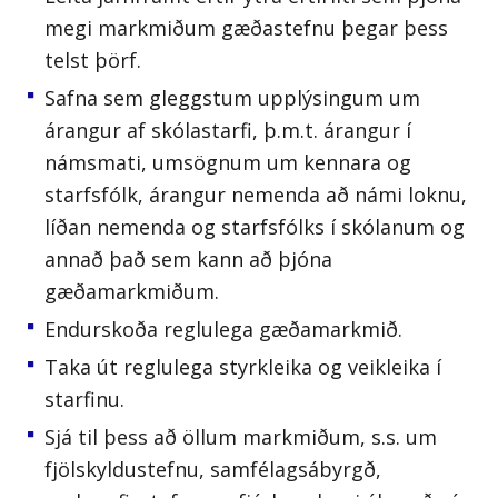
megi markmiðum gæðastefnu þegar þess
telst þörf.
Safna sem gleggstum upplýsingum um
árangur af skólastarfi, þ.m.t. árangur í
námsmati, umsögnum um kennara og
starfsfólk, árangur nemenda að námi loknu,
líðan nemenda og starfsfólks í skólanum og
annað það sem kann að þjóna
gæðamarkmiðum.
Endurskoða reglulega gæðamarkmið.
Taka út reglulega styrkleika og veikleika í
starfinu.
Sjá til þess að öllum markmiðum, s.s. um
fjölskyldustefnu, samfélagsábyrgð,