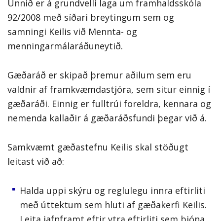
Unnið er á grundvelli laga um framhaldsskóla
92/2008 með síðari breytingum sem og
samningi Keilis við Mennta- og
menningarmálaráðuneytið.
Gæðaráð er skipað þremur aðilum sem eru
valdnir af framkvæmdastjóra, sem situr einnig í
gæðaráði. Einnig er fulltrúi foreldra, kennara og
nemenda kallaðir á gæðaráðsfundi þegar við á.
Samkvæmt gæðastefnu Keilis skal stöðugt
leitast við að:
Halda uppi skýru og reglulegu innra eftirliti
með úttektum sem hluti af gæðakerfi Keilis.
Leita jafnframt eftir ytra eftirliti sem þjóna