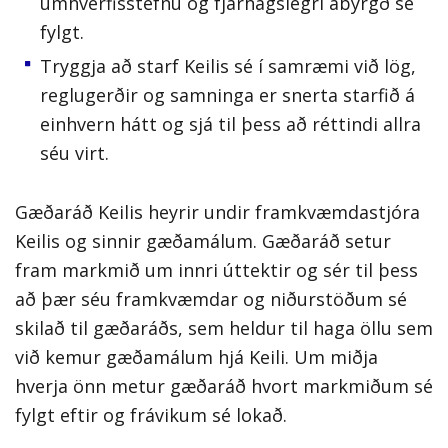
umhverfisstefnu og fjárhagslegri ábyrgð sé
fylgt.
Tryggja að starf Keilis sé í samræmi við lög,
reglugerðir og samninga er snerta starfið á
einhvern hátt og sjá til þess að réttindi allra
séu virt.
Gæðaráð Keilis heyrir undir framkvæmdastjóra
Keilis og sinnir gæðamálum. Gæðaráð setur
fram markmið um innri úttektir og sér til þess
að þær séu framkvæmdar og niðurstöðum sé
skilað til gæðaráðs, sem heldur til haga öllu sem
við kemur gæðamálum hjá Keili. Um miðja
hverja önn metur gæðaráð hvort markmiðum sé
fylgt eftir og frávikum sé lokað.