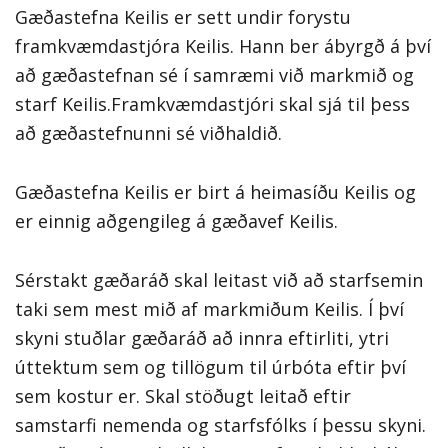
Gæðastefna Keilis er sett undir forystu
framkvæmdastjóra Keilis. Hann ber ábyrgð á því
að gæðastefnan sé í samræmi við markmið og
starf Keilis.Framkvæmdastjóri skal sjá til þess
að gæðastefnunni sé viðhaldið.
Gæðastefna Keilis er birt á heimasíðu Keilis og
er einnig aðgengileg á gæðavef Keilis.
Sérstakt gæðaráð skal leitast við að starfsemin
taki sem mest mið af markmiðum Keilis. Í því
skyni stuðlar gæðaráð að innra eftirliti, ytri
úttektum sem og tillögum til úrbóta eftir því
sem kostur er. Skal stöðugt leitað eftir
samstarfi nemenda og starfsfólks í þessu skyni.