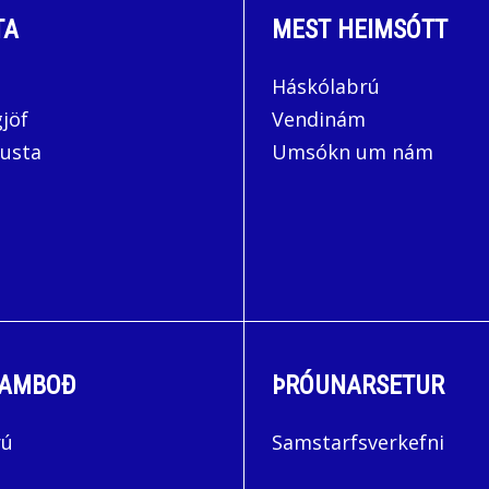
TA
MEST HEIMSÓTT
Háskólabrú
jöf
Vendinám
usta
Umsókn um nám
AMBOÐ
ÞRÓUNARSETUR
rú
Samstarfsverkefni