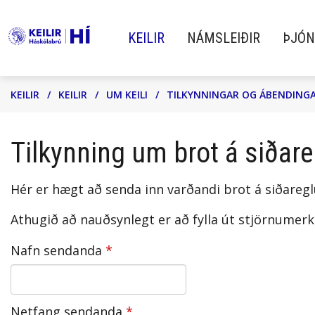
KEILIR
NÁMSLEIÐIR
ÞJÓN
Leita
KEILIR
/
KEILIR
/
UM KEILI
/
TILKYNNINGAR OG ÁBENDING
KEILIR
NÁMSLEIÐIR
ÞJÓNUSTA
Tilkynning um brot á siðar
Hér er hægt að senda inn varðandi brot á siðareg
Keilir Háskólabrú Háskóla Íslands
Skólar Keilis bjóða upp á fjölbreytt
Við hjá Keili leggjum ríka áherslu á a
hefur það markmið að bjóða upp á
tækifæri til menntunar sem taka mið
veita nemendum okkar
Athugið að nauðsynlegt er að fylla út stjörnumerkta
undirbúningsnám á
af þörfum og kröfum nútíma
framúrskarandi og persónulega
Nafn sendanda
framhaldsskólastigi fyrir fullorðna
nemenda.
þjónustu.
námsmenn sem vilja opna dyr að
Netfang sendanda