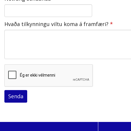
háskólanámi. Þar er boðið upp á
vandað nám með áherslu á
nýstárlega kennsluhætti og
Hvaða tilkynningu viltu koma á framfæri?
framúrskarandi þjónustu.
reCaptcha