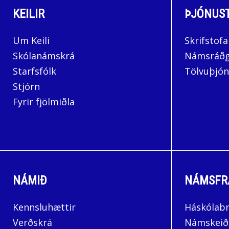
KEILIR
ÞJÓNUS
Um Keili
Skrifstofa
Skólanámskrá
Námsráðg
Starfsfólk
Tölvuþjón
Stjórn
Fyrir fjölmiðla
NÁMIÐ
NÁMSFR
Kennsluhættir
Háskólab
Verðskrá
Námskeið