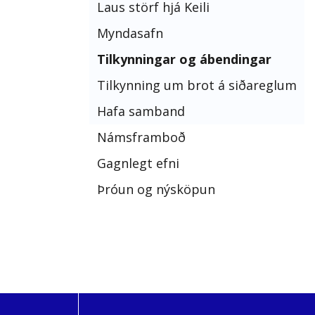
Laus störf hjá Keili
Myndasafn
Tilkynningar og ábendingar
Tilkynning um brot á siðareglum
Hafa samband
Námsframboð
Gagnlegt efni
Þróun og nýsköpun