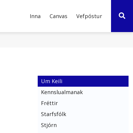
Inna
Canvas
Vefpóstur
ÞRÓUN OG
BOÐ
LEIÐIR
ÖF
VERÐSKRÁ
TÖLVUÞJÓNUSTA
NÝSKÖPUN
ur fyrir
Um Keili
FNI
f
Kennslualmanak
rá
Fréttir
TTIR
Starfsfólk
Keilis
Stjórn
áætlanir