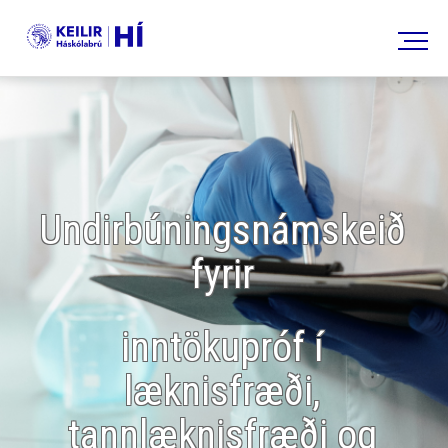
Leita
Undirbúningsnámskeið
fyrir
inntökupróf í
læknisfræði,
tannlæknisfræði og