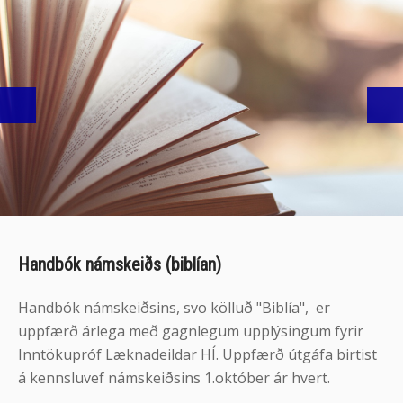
Handbók námskeiðs (biblían)
Handbók námskeiðsins, svo kölluð "Biblía", er
uppfærð árlega með gagnlegum upplýsingum fyrir
Inntökupróf Læknadeildar HÍ. Uppfærð útgáfa birtist
á kennsluvef námskeiðsins 1.október ár hvert.