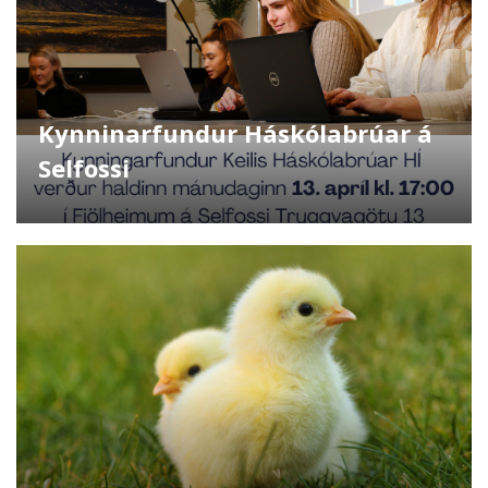
Kynninarfundur Háskólabrúar á
Selfossi