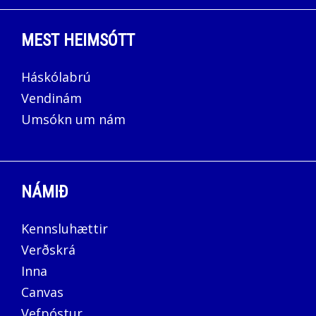
MEST HEIMSÓTT
Háskólabrú
Vendinám
Umsókn um nám
NÁMIÐ
Kennsluhættir
Verðskrá
Inna
Canvas
Vefpóstur