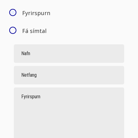
Fyrirspurn
Fá símtal
Nafn
Netfang
Fyrirspurn