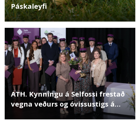
Páskaleyfi
ATH. Kynningu á Selfossi frestað
vegna veðurs og óvissustigs á
Reykjanesbraut og Hellisheiði.