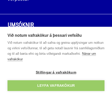
UMSÓKNIR
Við notum vafrakökur á þessari vefsíðu
Umsóknavefur
Við notum vafrakökur til að safna og greina upplýsingar um notkun
og virkni vefsíðunnar, til að geta notað lausnir frá samfélagsmiðlum
og til að bæta efni og birta viðeigandi markaðsefni.
Nánar um
vafrakökur
NÁMSFRAMBOÐ
Stillingar á vafrakökum
Háskólabrú
Námskeið
LEYFA VAFRAKÖKUR