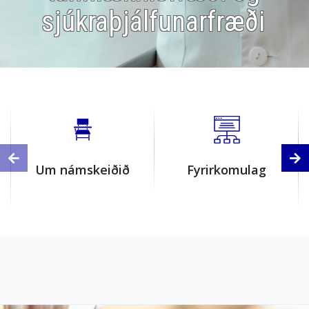
sjúkraþjálfunarfræði
Um námskeiðið
Fyrirkomulag