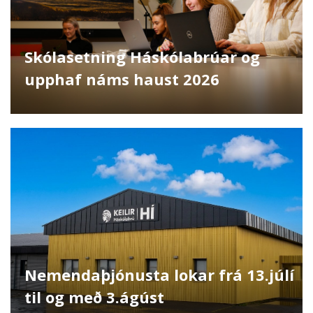
Skólasetning Háskólabrúar og
upphaf náms haust 2026
Nemendaþjónusta lokar frá 13.júlí
til og með 3.ágúst