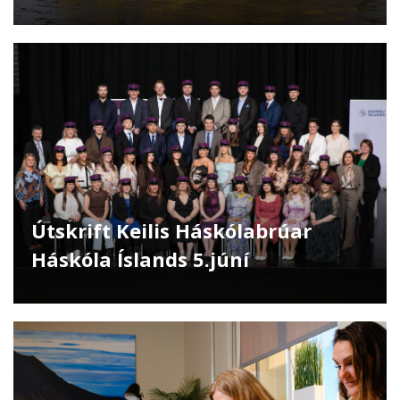
Útskrift Keilis Háskólabrúar
Háskóla Íslands 5.júní