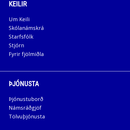
KEILIR
Um Keili
Skólanámskrá
Starfsfólk
Stjórn
Fyrir fjölmiðla
ÞJÓNUSTA
Þjónustuborð
Námsráðgjöf
Tölvuþjónusta