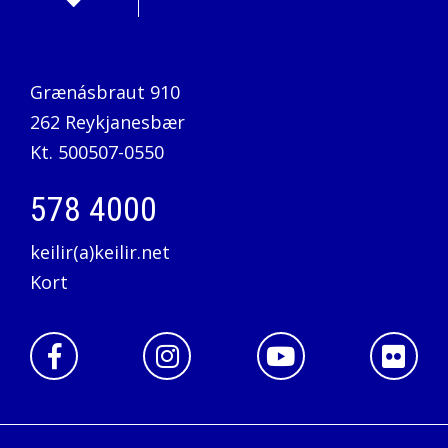
Grænásbraut 910
262 Reykjanesbær
Kt. 500507-0550
578 4000
keilir(a)keilir.net
Kort