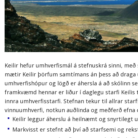
háskólanámi. Þar er boðið upp á
vandað nám með áherslu á
nýstárlega kennsluhætti og
framúrskarandi þjónustu.
Keilir hefur umhverfismál á stefnuskrá sinni, með 
mætir Keilir þörfum samtímans án þess að draga 
umhverf
ishópur
og lögð er áhersla á að skólinn 
framkvæmd hennar er liður í daglegu starfi Keilis 
innra umhverfisstarfi. Stefnan tekur til allrar star
vinnuumhverfi, notkun auðlinda og meðferð efna 
Keilir leggur áherslu á heilnæmt og snyrtilegt 
Markvisst er stefnt
að því að starfsemi og rek