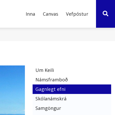
Inna
Canvas
Vefpóstur
ÞRÓUN OG
BOÐ
LEIÐIR
ÖF
VERÐSKRÁ
TÖLVUÞJÓNUSTA
NÝSKÖPUN
ur fyrir
Um Keili
FNI
f
Námsframboð
rá
Gagnlegt efni
TTIR
Skólanámskrá
Keilis
Samgöngur
áætlanir