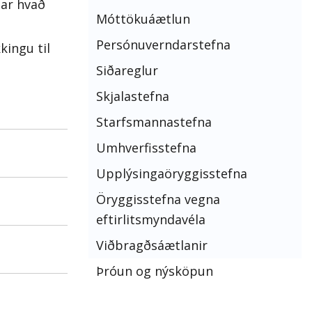
dar hvað
Móttökuáætlun
Persónuverndarstefna
ingu til
Siðareglur
Skjalastefna
Starfsmannastefna
Umhverfisstefna
Upplýsingaöryggisstefna
im.
Öryggisstefna vegna
eftirlitsmyndavéla
Viðbragðsáætlanir
sem
Þróun og nýsköpun
 hreinlæti