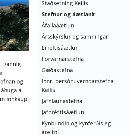
Staðsetning Keilis
Stefnur og áætlanir
Áfallaáætlun
Ársskýrslur og samningar
Eineltisáætlun
Forvarnarstefna
. Þannig
Gæðastefna
ar
Innri persónuverndarstefna
tefnan og
Keilis
a áhuga á
um innkaup,
Jafnlaunastefna
Jafnréttisáætlun
Kynbundin og kynferðisleg
áreitni