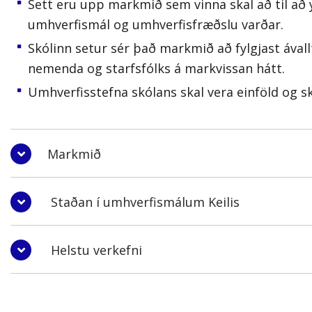
Sett
eru
upp markmið sem vinna skal að til að y
umhverfismál og umhverfisfræðslu varðar.
Skólinn s
etur sér það markmið að fylgjast
ával
nemenda og starfsfólks á markvissan hátt.
Umhverfisstefna skólans skal vera einföld og ský
Markmið
Að fylgja settum lögum og reglugerðu
Staðan í umhverfismálum Keilis
Að skapa Keili gott orðspor á sviði u
Að bjóða upp á fræðslu um umhverfis
Við skólann vinnur áhugasamt fólk um
Helstu verkefni
umhverfismál.
Umhverfisnefnd Keil
is – HULK var sto
Að virkja nemendur og starfslið skóla
áhugasamt starfsfólk skráir sig í til tv
Að hafa allan húsbúnað og búnað til vi
Að taka fyrir ákveðin verkefni sem sne
Frá stofnun Keilis hefur
pappírs
tunna
sé hvergi ábótavant.