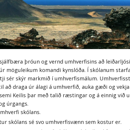
ábendingar
Hafa samband
sjálfbæra þróun og vernd umhverfisins að leiðarljósi
úr möguleikum komandi kynslóða. Í skólanum starf
setji sér skýr markmið í umhverfismálum. Umhverfiss
til að draga úr álagi á umhverfið, auka gæði og vekj
fsemi Keilis þar með talið
ræstinga
r
og á einnig við 
og úrgangs.
umhverfi skólans.
stur skólans sé svo umhverfisvænn sem kostur er.