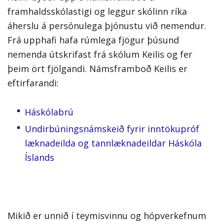
framhaldsskólastigi og leggur skólinn ríka
áherslu á persónulega þjónustu við nemendur.
Frá upphafi hafa rúmlega fjögur þúsund
nemenda útskrifast frá skólum Keilis og fer
þeim ört fjölgandi. Námsframboð Keilis er
eftirfarandi:
Háskólabrú
Undirbúningsnámskeið fyrir inntökupróf
læknadeilda og tannlæknadeildar Háskóla
Íslands
Mikið er unnið í teymisvinnu og hópverkefnum