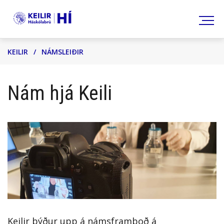
Leita
KEILIR
/
NÁMSLEIÐIR
Nám hjá Keili
Keilir býður upp á námsframboð á