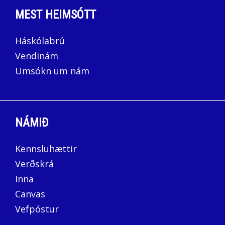
MEST HEIMSÓTT
Háskólabrú
Vendinám
Umsókn um nám
NÁMIÐ
Kennsluhættir
Verðskrá
Inna
Canvas
Vefpóstur