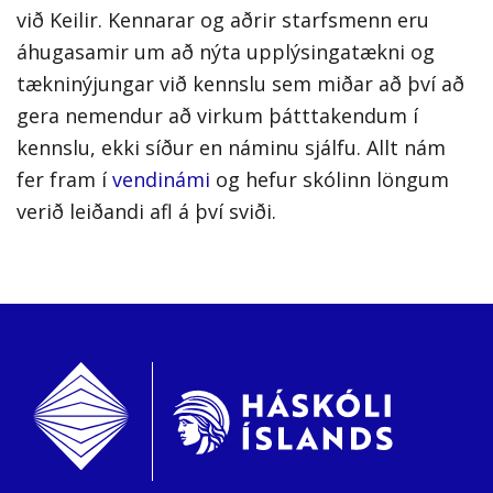
við Keilir. Kennarar og aðrir starfsmenn eru
áhugasamir um að nýta upplýsingatækni og
tækninýjungar við kennslu sem miðar að því að
gera nemendur að virkum þátttakendum í
kennslu, ekki síður en náminu sjálfu. Allt nám
fer fram í
vendinámi
og hefur skólinn löngum
verið leiðandi afl á því sviði.