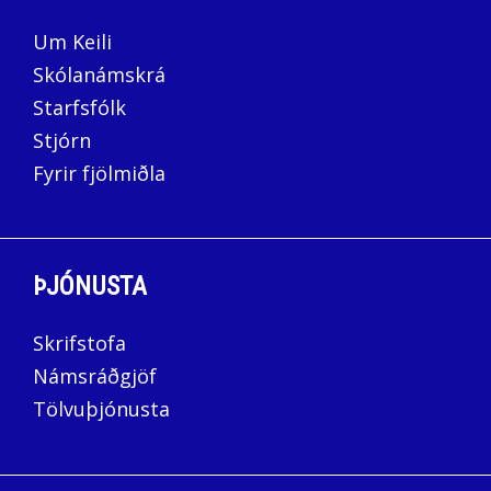
Um Keili
Skólanámskrá
Starfsfólk
Stjórn
Fyrir fjölmiðla
ÞJÓNUSTA
Skrifstofa
Námsráðgjöf
Tölvuþjónusta