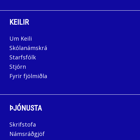
KEILIR
Um Keili
Skólanámskrá
Starfsfólk
Stjórn
Fyrir fjölmiðla
ÞJÓNUSTA
Skrifstofa
Námsráðgjöf