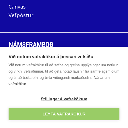
Canvas
Vefpóstur
NÁMSFRAMBOÐ
Við notum vafrakökur á þessari vefsíðu
Háskólabrú
Við notum vafrakökur til að safna og greina upplýsingar um notkun
Námskeið
og virkni vefsíðunnar, til að geta notað lausnir frá samfélagsmiðlum
og til að bæta efni og birta viðeigandi markaðsefni.
Nánar um
vafrakökur
ÞRÓUNARSETUR
Stillingar á vafrakökum
Samstarfsverkefni
LEYFA VAFRAKÖKUR