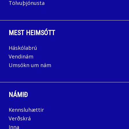
Tölvuþjónusta
MEST HEIMSÓTT
Háskólabrú
Vendinám
Umsókn um nám
NÁMIÐ
Kennsluhættir
Verðskrá
Inna