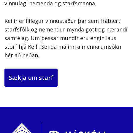
vinnulagi nemenda og starfsmanna.
Keilir er líflegur vinnustaður þar sem frábært
starfsfólk og nemendur mynda gott og nærandi
samfélag. Um þessar mundir eru engin laus
störf hjá Keili. Senda má inn almenna umsókn
hér að neðan.
Sækja um starf