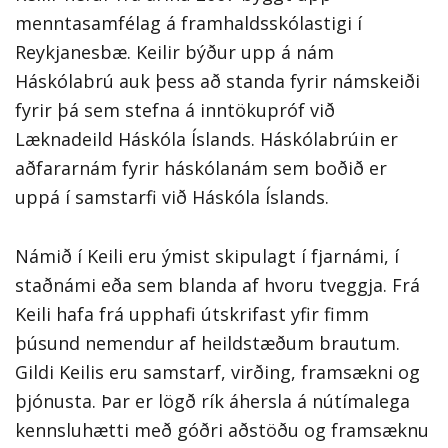
menntasamfélag á framhaldsskólastigi í
Reykjanesbæ. Keilir býður upp á nám
Háskólabrú auk þess að standa fyrir námskeiði
fyrir þá sem stefna á inntökupróf við
Læknadeild Háskóla Íslands. Háskólabrúin er
aðfararnám fyrir háskólanám sem boðið er
uppá í samstarfi við Háskóla Íslands.
Námið í Keili eru ýmist skipulagt í fjarnámi, í
staðnámi eða sem blanda af hvoru tveggja. Frá
Keili hafa frá upphafi útskrifast yfir fimm
þúsund nemendur af heildstæðum brautum.
Gildi Keilis eru samstarf, virðing, framsækni og
þjónusta. Þar er lögð rík áhersla á nútímalega
kennsluhætti með góðri aðstöðu og framsæknu