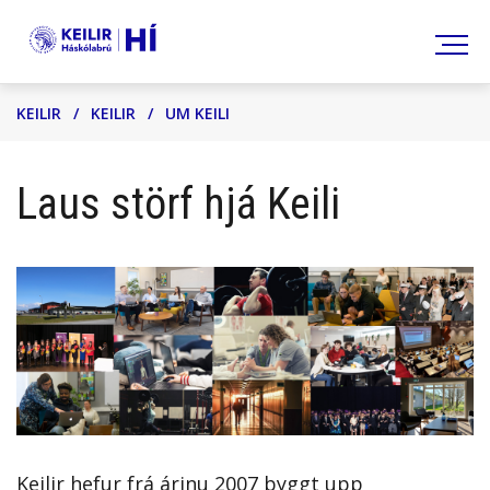
Leita
KEILIR
/
KEILIR
/
UM KEILI
Laus störf hjá Keili
Keilir hefur frá árinu 2007 byggt upp