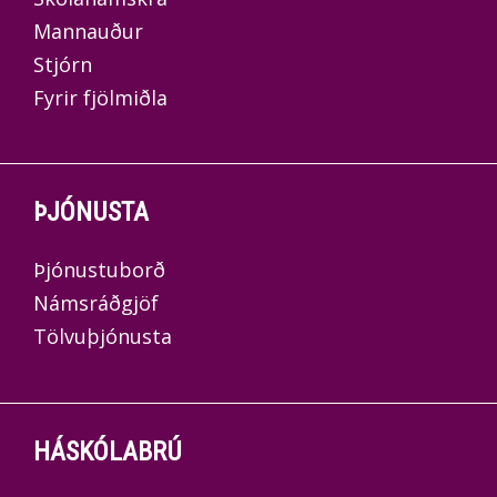
Ef þú hefur lokið fáum
Mannauður
framhaldsskólaeiningum byrjar vegferðin
Stjórn
þín í Menntastoðum sem margar
Fyrir fjölmiðla
símenntunarmiðstöðvar bjóða uppá. Hægt
er að sækja námið í fjarnámi og tekur það
1-2 annir eftir námshraða. Að
ÞJÓNUSTA
Menntastoðum loknum getur þú sótt um
nám hjá Háskólabrú Keilis.
Þjónustuborð
Námsráðgjöf
Tölvuþjónusta
HÁSKÓLABRÚ