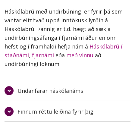
Háskólabrú með undirbúningi er fyrir þá sem
vantar eitthvað uppá inntökuskilyrðin á
Háskólabrú. Þannig er t.d. hægt að sækja
undirbúningsáfanga í fjarnámi áður en önn
hefst og í framhaldi hefja nám á
Háskólabrú í
staðnámi
,
fjarnámi
eða
með vinnu
að
undirbúningi loknum.
Undanfarar háskólanáms
Beint í Háskólabrú
Finnum réttu leiðina fyrir þig
Þú kemst beint í nám á Háskólabrú ef þú
Sendu inn umsókn í nám á Háskólabrú og
ert 20 ára og hefur lokið 70 einingum (117
byrjaðu að undirbúa þig fyrir námið strax í