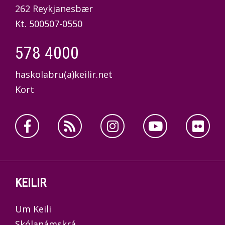
undirbúningsnámi á Háskólabrú. Ef þú
262 Reykjanesbær
hefur lokið að minnsta kosti 90
Kt. 500507-0550
framhaldsskólaeiningum og hefur enga
starfsreynslu getur þú tekið grunnáfanga í
578 4000
stærðfræði, íslensku og ensku á
haskolabru(a)keilir.net
2.hæfnisþrepi og fjármálalæsi áður en nám
Kort
hefst að hausti eða vori og skráð þig í
Háskólabrú í framhaldinu.
Ef þið vantar fleiri en 20 einingar þá getur
þú tekið áfanga úr öðrum framhaldsskóla
til að vinna upp einingar eða skoðað
námsleiðina Menntastoðir.
KEILIR
Fyrst í Menntastoðir
Um Keili
Skólanámskrá