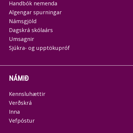
Handbók nemenda
Algengar spurningar
Námsgjöld
Dagskrá skólaárs
Umsagnir
Sjúkra- og upptökupróf
NÁMIÐ
Kennsluhættir
Verðskrá
Inna
Vefpóstur