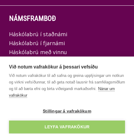
NÁMSFRAMBOÐ
Háskólabrú í staðnámi
Háskólabrú í fjarnámi
Háskólabrú með vinnu
Háskólabrú með undirbúningi
Við notum vafrakökur á þessari vefsíðu
Við notum vafrakökur til að safna og greina upplýsingar um notkun
og virkni vefsíðunnar, til að geta notað lausnir frá samfélagsmiðlum
og til að bæta efni og birta viðeigandi markaðsefni.
Nánar um
UMSÓKNIR
vafrakökur
Opið er fyrir umsóknir í staðnám og fjarnám
Stillingar á vafrakökum
Háskólabrúar, bæði með og án vinnu, sem
hefst næst í ágúst 2026.
LEYFA VAFRAKÖKUR