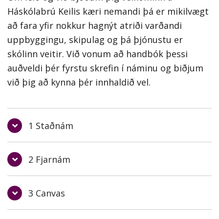
Háskólabrú Keilis kæri nemandi þá er mikilvægt
að fara yfir nokkur hagnýt atriði varðandi
uppbyggingu, skipulag og þá þjónustu er
skólinn veitir. Við vonum að handbók þessi
auðveldi þér fyrstu skrefin í náminu og biðjum
við þig að kynna þér innhaldið vel.
1 Staðnám
Staðnám Háskólabrúar hefst í ágúst ár
2 Fjarnám
hvert og er lotunám. Nám á Háskólabrú
getur tekið allt frá ári upp í rúmlega tvö
Hægt er að hefja nám í fjarnámi á
ár, það fer allt eftir því hvaða leið
3 Canvas
Háskólabrú á haustönn og á vorönn. Boðið
nemendur velja að fara. Hverri önn er skipt
er upp á tvær leiðir í fjarnámi á
Öll námsgögn er að finna í kennslu- og