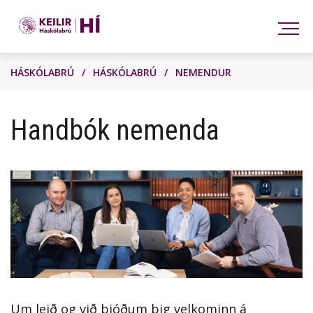
Leita
HÁSKÓLABRÚ
/
HÁSKÓLABRÚ
/
NEMENDUR
Handbók nemenda
Um leið og við bjóðum þig velkominn á