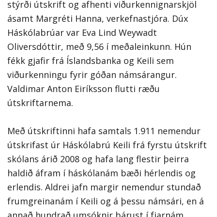
stýrði útskrift og afhenti viðurkennignarskjöl
ásamt Margréti Hanna, verkefnastjóra. Dúx
Háskólabrúar var Eva Lind Weywadt
Oliversdóttir, með 9,56 í meðaleinkunn. Hún
fékk gjafir frá Íslandsbanka og Keili sem
viðurkenningu fyrir góðan námsárangur.
Valdimar Anton Eiríksson flutti ræðu
útskriftarnema.
Með útskriftinni hafa samtals 1.911 nemendur
útskrifast úr Háskólabrú Keili frá fyrstu útskrift
skólans árið 2008 og hafa lang flestir þeirra
haldið áfram í háskólanám bæði hérlendis og
erlendis. Aldrei jafn margir nemendur stundað
frumgreinanám í Keili og á þessu námsári, en á
annað hundrað umsóknir bárust í fjarnám