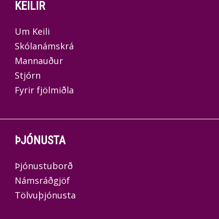
KEILIR
Um Keili
Skólanámskrá
Mannauður
Stjórn
Fyrir fjölmiðla
ÞJÓNUSTA
Þjónustuborð
Námsráðgjöf
Tölvuþjónusta