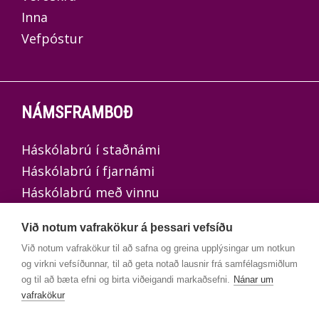
Inna
Vefpóstur
NÁMSFRAMBOÐ
Háskólabrú í staðnámi
Háskólabrú í fjarnámi
Háskólabrú með vinnu
Háskólabrú með undirbúningi
Við notum vafrakökur á þessari vefsíðu
Við notum vafrakökur til að safna og greina upplýsingar um notkun
og virkni vefsíðunnar, til að geta notað lausnir frá samfélagsmiðlum
og til að bæta efni og birta viðeigandi markaðsefni.
Nánar um
UMSÓKNIR
vafrakökur