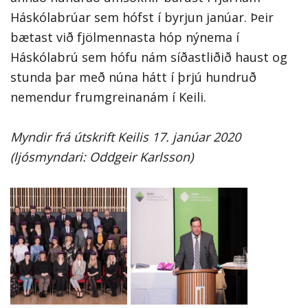
Háskólabrúar sem hófst í byrjun janúar. Þeir
bætast við fjölmennasta hóp nýnema í
Háskólabrú sem hófu nám síðastliðið haust og
stunda þar með núna hátt í þrjú hundruð
nemendur frumgreinanám í Keili.
Myndir frá útskrift Keilis 17. janúar 2020
(ljósmyndari: Oddgeir Karlsson)