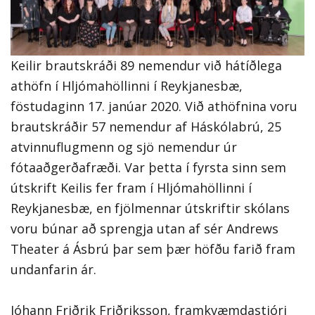
Keilir brautskráði 89 nemendur við hátíðlega
athöfn í Hljómahöllinni í Reykjanesbæ,
föstudaginn 17. janúar 2020. Við athöfnina voru
brautskráðir 57 nemendur af Háskólabrú, 25
atvinnuflugmenn og sjö nemendur úr
fótaaðgerðafræði. Var þetta í fyrsta sinn sem
útskrift Keilis fer fram í Hljómahöllinni í
Reykjanesbæ, en fjölmennar útskriftir skólans
voru búnar að sprengja utan af sér Andrews
Theater á Ásbrú þar sem þær höfðu farið fram
undanfarin ár.
Jóhann Friðrik Friðriksson, framkvæmdastjóri