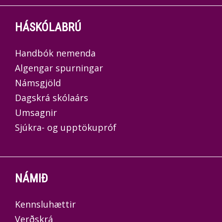
HÁSKÓLABRÚ
Handbók nemenda
Algengar spurningar
Námsgjöld
Dagskrá skólaárs
Umsagnir
Sjúkra- og upptökupróf
NÁMIÐ
Kennsluhættir
Verðskrá