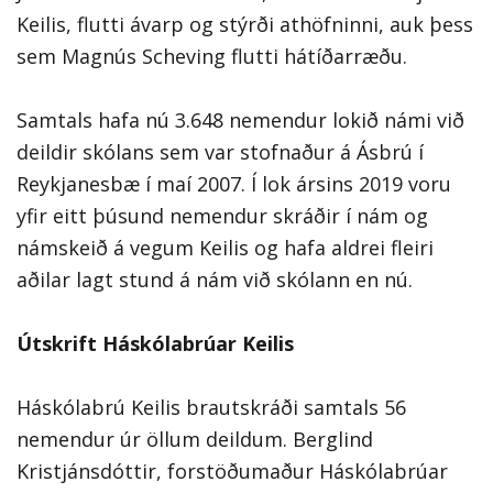
Keilis, flutti ávarp og stýrði athöfninni, auk þess
sem Magnús Scheving flutti hátíðarræðu.
Samtals hafa nú 3.648 nemendur lokið námi við
deildir skólans sem var stofnaður á Ásbrú í
Reykjanesbæ í maí 2007. Í lok ársins 2019 voru
yfir eitt þúsund nemendur skráðir í nám og
námskeið á vegum Keilis og hafa aldrei fleiri
aðilar lagt stund á nám við skólann en nú.
Útskrift Háskólabrúar Keilis
Háskólabrú Keilis brautskráði samtals 56
nemendur úr öllum deildum. Berglind
Kristjánsdóttir, forstöðumaður Háskólabrúar