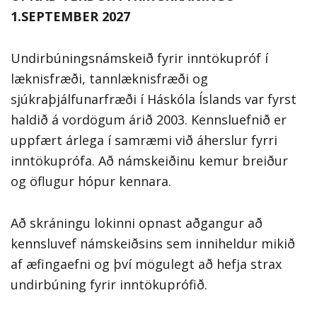
1.SEPTEMBER 2027
Undirbúningsnámskeið fyrir inntökupróf í
læknisfræði, tannlæknisfræði og
sjúkraþjálfunarfræði í Háskóla Íslands var fyrst
haldið á vordögum árið 2003. Kennsluefnið er
uppfært árlega í samræmi við áherslur fyrri
inntökuprófa. Að námskeiðinu kemur breiður
og öflugur hópur kennara.
Að skráningu lokinni opnast aðgangur að
kennsluvef námskeiðsins sem inniheldur mikið
af æfingaefni og því mögulegt að hefja strax
undirbúning fyrir inntökuprófið.