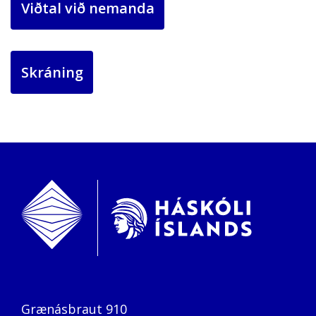
Viðtal við nemanda
Skráning
Grænásbraut 910