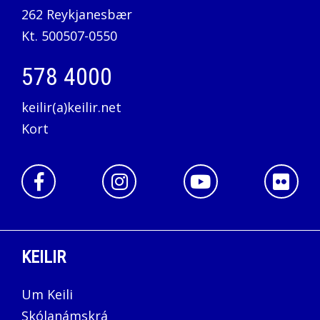
262 Reykjanesbær
Kt. 500507-0550
578 4000
keilir(a)keilir.net
Kort
KEILIR
Um Keili
Skólanámskrá