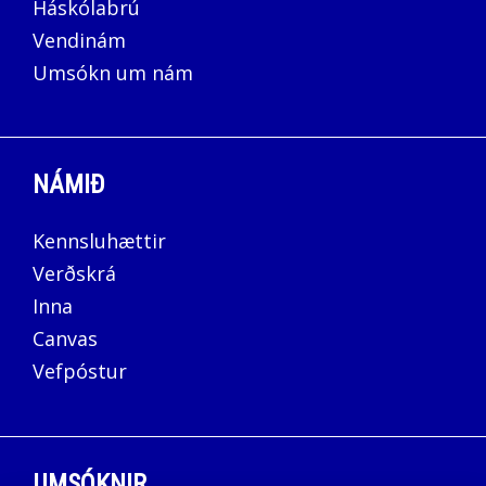
Háskólabrú
Vendinám
Umsókn um nám
NÁMIÐ
Kennsluhættir
Verðskrá
Inna
Canvas
Vefpóstur
UMSÓKNIR