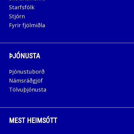
Starfsfólk
Stjórn
Fyrir fjölmiðla
ÞJÓNUSTA
Þjónustuborð
Námsráðgjöf
Tölvuþjónusta
MEST HEIMSÓTT