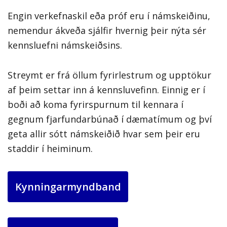
Engin verkefnaskil eða próf eru í námskeiðinu,
nemendur ákveða sjálfir hvernig þeir nýta sér
kennsluefni námskeiðsins.
Streymt er frá öllum fyrirlestrum og upptökur
af þeim settar inn á kennsluvefinn. Einnig er í
boði að koma fyrirspurnum til kennara í
gegnum fjarfundarbúnað í dæmatímum og því
geta allir sótt námskeiðið hvar sem þeir eru
staddir í heiminum.
Kynningarmyndband