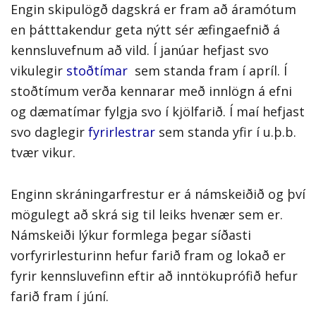
Engin skipulögð dagskrá er fram að áramótum
en þátttakendur geta nýtt sér æfingaefnið á
kennsluvefnum að vild. Í janúar hefjast svo
vikulegir
stoðtímar
sem standa fram í apríl. Í
stoðtímum verða kennarar með innlögn á efni
og dæmatímar fylgja svo í kjölfarið. Í maí hefjast
svo daglegir
fyrirlestrar
sem standa yfir í u.þ.b.
tvær vikur.
Enginn skráningarfrestur er á námskeiðið og því
mögulegt að skrá sig til leiks hvenær sem er.
Námskeiði lýkur formlega þegar síðasti
vorfyrirlesturinn hefur farið fram og lokað er
fyrir kennsluvefinn eftir að inntökuprófið hefur
farið fram í júní.