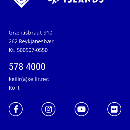
Almenn verðskrá og reglur um námsgjöld
Grænásbraut 910
262 Reykjanesbær
Kt. 500507-0550
578 4000
keilir(a)keilir.net
Kort