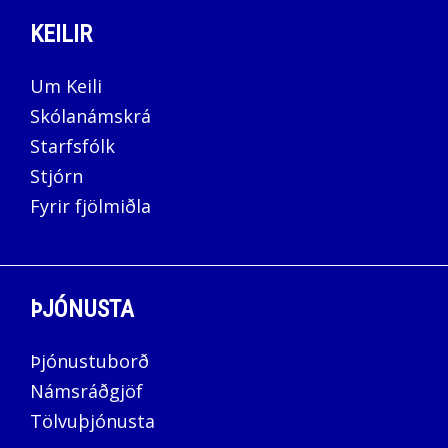
KEILIR
Um Keili
Skólanámskrá
Starfsfólk
Stjórn
Fyrir fjölmiðla
ÞJÓNUSTA
Þjónustuborð
Námsráðgjöf
Tölvuþjónusta