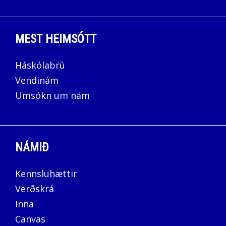
MEST HEIMSÓTT
Háskólabrú
Vendinám
Umsókn um nám
NÁMIÐ
Kennsluhættir
Verðskrá
Inna
Canvas