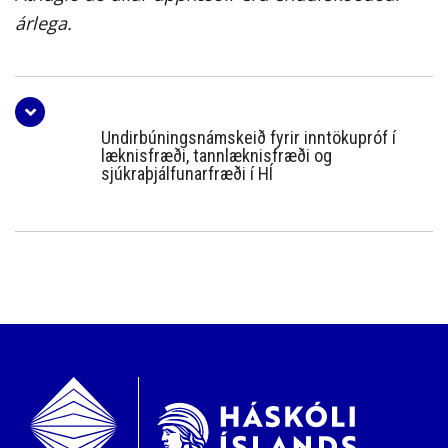
árlega.
Undirbúningsnámskeið fyrir inntökupróf í
læknisfræði, tannlæknisfræði og
sjúkraþjálfunarfræði í HÍ
Námskeiðsgjald í undirbúningsnámskeið
fyrir inntökupróf í læknisfræði,
tannlæknisfræði og sjúkraþjálfunarfræði
veturinn 2026 - 2027 er 110.000 kr.
Nánari upplýsingar um námskeiðið