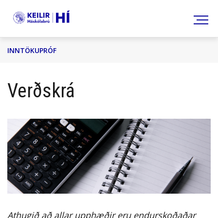
Leita
INNTÖKUPRÓF
Verðskrá
Athugið að allar upphæðir eru endurskoðaðar