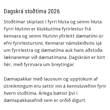
Dagskrá stoðtíma 2026
Stoðtímar skiptast í fyrri hluta og seinni hluta.
Fyrri hlutinn er klukkutíma fyrirlestur frá
kennara og seinni hlutinn yfirleitt dæmatími úr
efni fyrirlestursins. Kennarar námskeiðsins sjá
um fyrirlestra og dæmatíma auk hans aðstoða
læknanemar við dæmatímana. Dagskráin er birt
hér, með fyrirvara um breytingar.
Dæmapakkar með lausnum og upptökum af
útreikningum eru settir inn á kennsluvefinn fyrir
hvern stoðtíma. Árlega bætist því í
dæmapakkasafnið sem er orðið digurt.