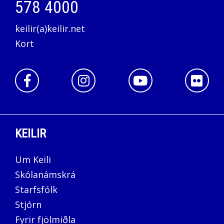
578 4000
keilir(a)keilir.net
Kort
KEILIR
Um Keili
Skólanámskrá
Starfsfólk
Stjórn
Fyrir fjölmiðla