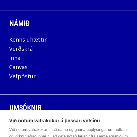
NÁMIÐ
Kennsluhættir
Verðskrá
Inna
Canvas
Vefpóstur
UMSÓKNIR
Við notum vafrakökur á þessari vefsíðu
Umsóknavefur
Við notum vafrakökur til að safna og greina upplýsingar um notkun
og virkni vefsíðunnar, til að geta notað lausnir frá samfélagsmiðlum