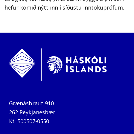
hefur komið nýtt inn í síðustu inntökuprófum.
Grænásbraut 910
262 Reykjanesbær
Kt. 500507-0550