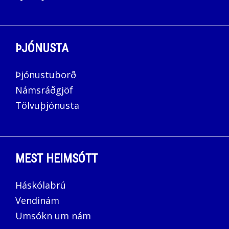
ÞJÓNUSTA
Þjónustuborð
Námsráðgjöf
Tölvuþjónusta
MEST HEIMSÓTT
Háskólabrú
Vendinám
Umsókn um nám