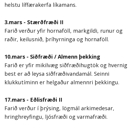
helstu líffærakerfa líkamans.
3.mars - Stærðfræði II
Farið verður yfir hornaföll, markgildi, runur og
raðir, keilusnið, þríhyrninga og hornaföll.
10.mars - Siðfræði / Almenn þekking
Farið er yfir mikilvæg siðfræðihugtök og hvernig
best er að leysa siðfræðivandamál. Seinni
klukkutíminn er helgaður almennri þekkingu.
17.mars - Eðlisfræði II
Farið verður í þrýsing, lögmál arkimedesar,
hringhreyfingu, ljósfræði og varmafræði.