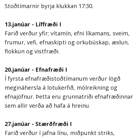
Stoðtímarnir byrja klukkan 17:30.
13.janúar - Líffræði I
Farið verður yfir; vítamín, efni líkamans, sveim,
frumur, vefi, efnaskipti og orkubúskap, æxlun,
flokkun og vistfræði.
20.janúar - Efnafræði I
Í fyrsta efnafræðistoðtímanum verður lögð
megináhersla á lotukerfið, mólreikning og
efnajöfnur. Þetta eru grunnatriði efnafræðinnar
sem allir verða að hafa á hreinu.
27.janúar - Stærðfræði I
Farið verður í jafna línu, miðpunkt striks,