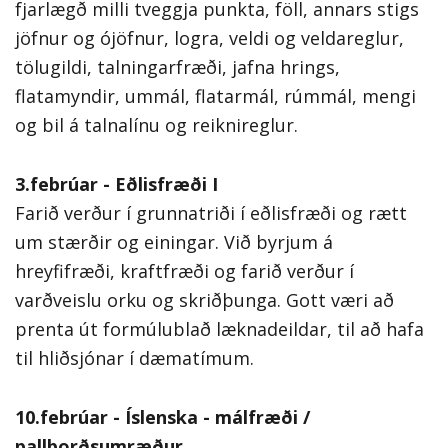
fjarlægð milli tveggja punkta, föll, annars stigs
jöfnur og ójöfnur, logra, veldi og veldareglur,
tölugildi, talningarfræði, jafna hrings,
flatamyndir, ummál, flatarmál, rúmmál, mengi
og bil á talnalínu og reiknireglur.
3.febrúar - Eðlisfræði I
Farið verður í grunnatriði í eðlisfræði og rætt
um stærðir og einingar. Við byrjum á
hreyfifræði, kraftfræði og farið verður í
varðveislu orku og skriðþunga. Gott væri að
prenta út formúlublað læknadeildar, til að hafa
til hliðsjónar í dæmatímum.
10.febrúar - Íslenska - málfræði /
pallborðsumræður