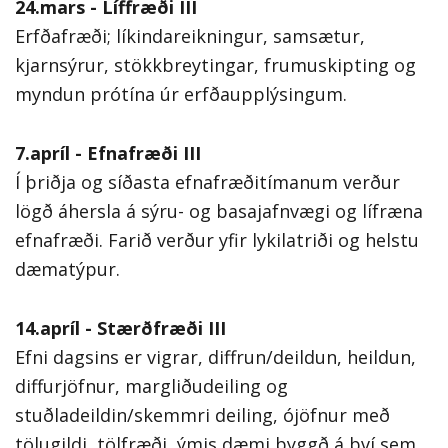
24.mars - Líffræði III
Erfðafræði; líkindareikningur, samsætur,
kjarnsýrur, stökkbreytingar, frumuskipting og
myndun prótína úr erfðaupplýsingum.
7.apríl - Efnafræði III
Í þriðja og síðasta efnafræðitímanum verður
lögð áhersla á sýru- og basajafnvægi og lífræna
efnafræði. Farið verður yfir lykilatriði og helstu
dæmatýpur.
14.apríl - Stærðfræði III
Efni dagsins er vigrar, diffrun/deildun, heildun,
diffurjöfnur, margliðudeiling og
stuðladeildin/skemmri deiling, ójöfnur með
tölugildi, tölfræði, ýmis dæmi byggð á því sem