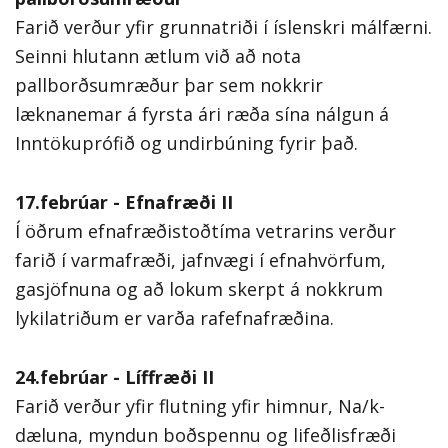
Farið verður yfir grunnatriði í íslenskri málfærni.
Seinni hlutann ætlum við að nota
pallborðsumræður þar sem nokkrir
læknanemar á fyrsta ári ræða sína nálgun á
Inntökuprófið og undirbúning fyrir það.
17.febrúar - Efnafræði II
Í öðrum efnafræðistoðtíma vetrarins verður
farið í varmafræði, jafnvægi í efnahvörfum,
gasjöfnuna og að lokum skerpt á nokkrum
lykilatriðum er varða rafefnafræðina.
24.febrúar - Líffræði II
Farið verður yfir flutning yfir himnur, Na/k-
dæluna, myndun boðspennu og lifeðlisfræði