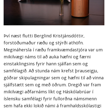
Því næst flutti Berglind Kristjánsdóttir,
forstöðumaður ræðu og stýrði athöfn.
Megináhersla í ræðu framkvæmdastjóra var um
mikilvægi náms til að auka hæfni og færni
einstaklingsins fyrir hann sjálfan sem og
samfélagið. Að stunda nám krefst þrauseigju,
góðrar skipulagningar sem og hæfni til að vinna
sjálfstætt sem og með öðrum. Dregið var fram
mikilvægi aðfarnáms líkt og Háskólabrúar í
íslensku samfélagi fyrir fullorðna námsmenn
sem hafa ekki lokið námi á framhaldsskólastigi