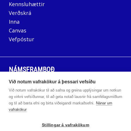
Kennsluhættir
Verðskrá
Inna
Canvas
Vefpóstur
NÁMSFRAMBOÐ
Við notum vafrakökur á þessari vefsíðu
Háskólabrú
Við notum vafrakökur til að safna og greina upplýsingar um notkun
Námskeið
og virkni vefsíðunnar, til að geta notað lausnir frá samfélagsmiðlum
og til að bæta efni og birta viðeigandi markaðsefni.
Nánar um
vafrakökur
ÞRÓUNARSETUR
Stillingar á vafrakökum