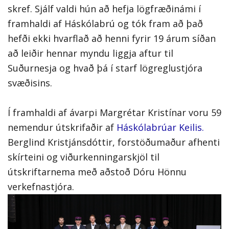
skref. Sjálf valdi hún að hefja lögfræðinámi í
framhaldi af Háskólabrú og tók fram að það
hefði ekki hvarflað að henni fyrir 19 árum síðan
að leiðir hennar myndu liggja aftur til
Suðurnesja og hvað þá í starf lögreglustjóra
svæðisins.
Í framhaldi af ávarpi Margrétar Kristínar voru 59
nemendur útskrifaðir af
Háskólabrúar Keilis.
Berglind Kristjánsdóttir, forstöðumaður afhenti
skírteini og viðurkenningarskjöl til
útskriftarnema með aðstoð Dóru Hönnu
verkefnastjóra.