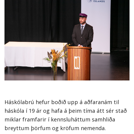
Háskólabrú hefur boðið upp á aðfaranám til
háskóla í 19 ár og hafa á þeim tíma átt sér stað
miklar framfarir í kennsluháttum samhliða
breyttum þörfum og kröfum nemenda.