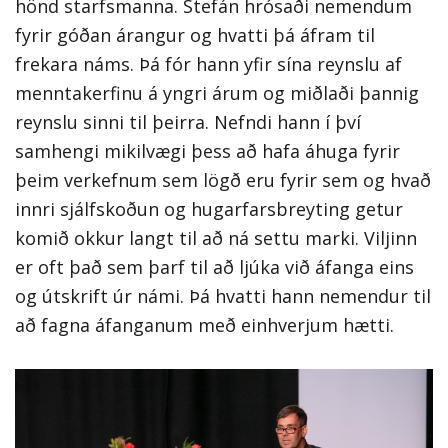
hönd starfsmanna. Stefán hrósaði nemendum
fyrir góðan árangur og hvatti þá áfram til
frekara náms. Þá fór hann yfir sína reynslu af
menntakerfinu á yngri árum og miðlaði þannig
reynslu sinni til þeirra. Nefndi hann í því
samhengi mikilvægi þess að hafa áhuga fyrir
þeim verkefnum sem lögð eru fyrir sem og hvað
innri sjálfskoðun og hugarfarsbreyting getur
komið okkur langt til að ná settu marki. Viljinn
er oft það sem þarf til að ljúka við áfanga eins
og útskrift úr námi. Þá hvatti hann nemendur til
að fagna áfanganum með einhverjum hætti.