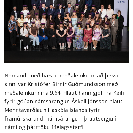
Nemandi með hæstu meðaleinkunn að þessu
sinni var Kristófer Birnir Guðmundsson með
meðaleinkunnina 9,64. Hlaut hann gjöf frá Keili
fyrir góðan námsárangur. Áskell Jónsson hlaut
Menntaverðlaun Háskóla Íslands fyrir
framúrskarandi námsárangur, þrautseigju í
námi og þátttöku í félagsstarfi.