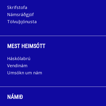
Skrifstofa
Námsráðgjöf
Tölvuþjónusta
MEST HEIMSÓTT
Háskólabrú
Vendinám
Umsókn um nám
NÁMIÐ