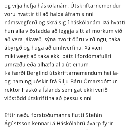
og vilja hefja háskólanám. Útskriftarnemendur
voru hvattir til að halda áfram sinni
námsvegferð og skrá sig í háskólanám. Þá hvatti
hún alla viðstadda að leggja sitt af mörkum við
að vera jákvæð, sýna hvort öðru virðingu, taka
ábyrgð og huga að umhverfinu. Þá væri
mikilvægt að taka ekki þátt í fordómafullri
umræðu eða alhæfa alla út einum.
Þá færði Berglind útskriftarnemendum heilla-
og hamingjuóskir frá Silju Báru Ómarsdóttur
rektor Háskóla Íslands sem gat ekki verið
viðstödd útskriftina að þessu sinni.
Eftir ræðu forstöðumanns flutti Stefán
Ágústsson kennari á Háskólabrú ávarp fyrir