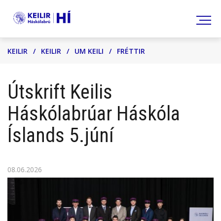
Leita
KEILIR
/
KEILIR
/
UM KEILI
/
FRÉTTIR
Útskrift Keilis
Háskólabrúar Háskóla
Íslands 5.júní
08.06.2026