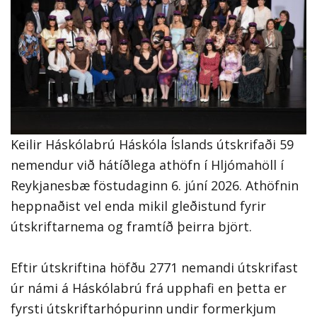
Keilir Háskólabrú Háskóla Íslands útskrifaði 59
nemendur við hátíðlega athöfn í Hljómahöll í
Reykjanesbæ föstudaginn 6. júní 2026. Athöfnin
heppnaðist vel enda mikil gleðistund fyrir
útskriftarnema og framtíð þeirra björt.
Eftir útskriftina höfðu 2771 nemandi útskrifast
úr námi á Háskólabrú frá upphafi en þetta er
fyrsti útskriftarhópurinn undir formerkjum