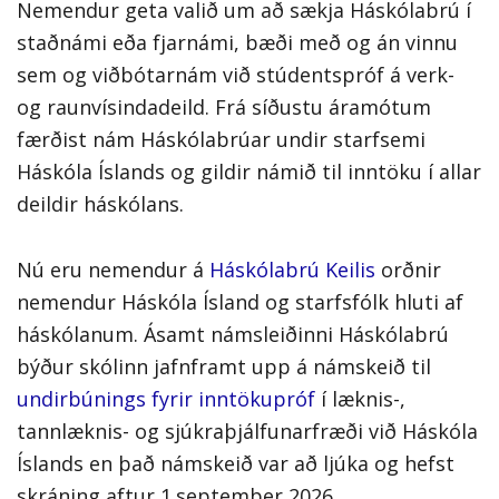
Nemendur geta valið um að sækja Háskólabrú í
staðnámi eða fjarnámi, bæði með og án vinnu
sem og viðbótarnám við stúdentspróf á verk-
og raunvísindadeild. Frá síðustu áramótum
færðist nám Háskólabrúar undir starfsemi
Háskóla Íslands og gildir námið til inntöku í allar
deildir háskólans.
Nú eru nemendur á
Háskólabrú Keilis
orðnir
nemendur Háskóla Ísland og starfsfólk hluti af
háskólanum. Ásamt námsleiðinni Háskólabrú
býður skólinn jafnframt upp á námskeið til
undirbúnings fyrir inntökupróf
í læknis-,
tannlæknis- og sjúkraþjálfunarfræði við Háskóla
Íslands en það námskeið var að ljúka og hefst
skráning aftur 1.september 2026.