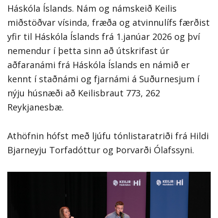
Háskóla Íslands. Nám og námskeið Keilis
miðstöðvar vísinda, fræða og atvinnulífs færðist
yfir til Háskóla Íslands frá 1.janúar 2026 og því
nemendur í þetta sinn að útskrifast úr
aðfaranámi frá Háskóla Íslands en námið er
kennt í staðnámi og fjarnámi á Suðurnesjum í
nýju húsnæði að Keilisbraut 773, 262
Reykjanesbæ.
Athöfnin hófst með ljúfu tónlistaratriði frá Hildi
Bjarneyju Torfadóttur og Þorvarði Ólafssyni.