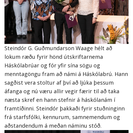
Steindór G. Guðmundarson Waage hélt að
lokum ræðu fyrir hönd útskriftarnema
Háskólabrúar og fór yfir sína sögu og
menntagöngu fram að námi á Háskólabrú. Hann
sagðist vera stoltur af því að ljúka þessum
áfanga og nú væru allir vegir færir til að taka
næsta skref en hann stefnir á háskólanám í
framtíðinni. Steindór þakkaði fyrir stuðninginn
frá starfsfólki, kennurum, samnemendum og
aðstandendum á meðan náminu stóð.