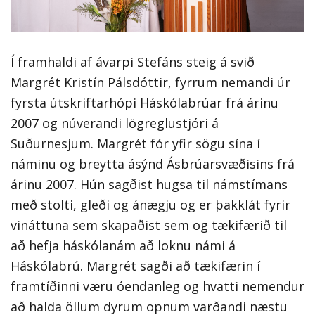
Í framhaldi af ávarpi Stefáns steig á svið
Margrét Kristín Pálsdóttir, fyrrum nemandi úr
fyrsta útskriftarhópi Háskólabrúar frá árinu
2007 og núverandi lögreglustjóri á
Suðurnesjum. Margrét fór yfir sögu sína í
náminu og breytta ásýnd Ásbrúarsvæðisins frá
árinu 2007. Hún sagðist hugsa til námstímans
með stolti, gleði og ánægju og er þakklát fyrir
vináttuna sem skapaðist sem og tækifærið til
að hefja háskólanám að loknu námi á
Háskólabrú. Margrét sagði að tækifærin í
framtíðinni væru óendanleg og hvatti nemendur
að halda öllum dyrum opnum varðandi næstu