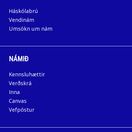
Háskólabrú
Vendinám
Umsókn um nám
NÁMIÐ
Kennsluhættir
Verðskrá
Inna
Canvas
Vefpóstur