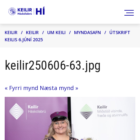
Leita
KEILIR
/
KEILIR
/
UM KEILI
/
MYNDASAFN
/
ÚTSKRIFT
KEILIS 6.JÚNÍ 2025
keilir250606-63.jpg
« Fyrri mynd
Næsta mynd »