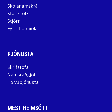
Skólanámskrá
Starfsfólk
Stjórn
Fyrir fjölmiðla
ÞJÓNUSTA
Skrifstofa
Námsráðgjöf
Tölvuþjónusta
MEST HEIMSÓTT