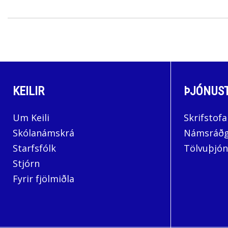
KEILIR
ÞJÓNUS
Um Keili
Skrifstofa
Skólanámskrá
Námsráðg
Starfsfólk
Tölvuþjón
Stjórn
Fyrir fjölmiðla