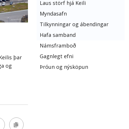
Laus störf hjá Keili
Myndasafn
Tilkynningar og ábendingar
Hafa samband
Námsframboð
Gagnlegt efni
eilis þar
ga og
Þróun og nýsköpun