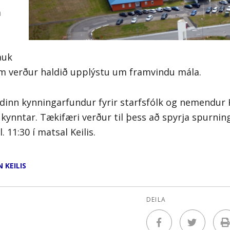
m
ábendingar
Hafa samband
auk
 verður haldið upplýstu um framvindu mála.
inn kynningarfundur fyrir starfsfólk og nemendur K
a kynntar. Tækifæri verður til þess að spyrja spurnin
 11:30 í matsal Keilis.
 KEILIS
DEILA