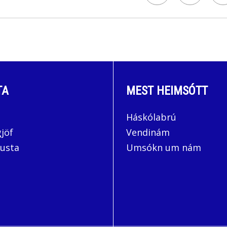
TA
MEST HEIMSÓTT
Háskólabrú
jöf
Vendinám
usta
Umsókn um nám