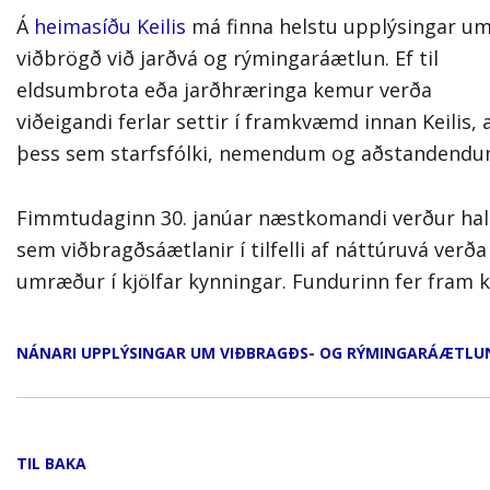
háskólanámi. Þar er boðið upp á
Á
heimasíðu Keilis
má finna helstu upplýsingar u
vandað nám með áherslu á
viðbrögð við jarðvá og rýmingaráætlun. Ef til
nýstárlega kennsluhætti og
eldsumbrota eða jarðhræringa kemur verða
viðeigandi ferlar settir í framkvæmd innan Keilis, 
framúrskarandi þjónustu.
þess sem starfsfólki, nemendum og aðstandendum
Fimmtudaginn 30. janúar næstkomandi verður hald
sem viðbragðsáætlanir í tilfelli af náttúruvá verð
umræður í kjölfar kynningar. Fundurinn fer fram kl.
NÁNARI UPPLÝSINGAR UM VIÐBRAGÐS- OG RÝMINGARÁÆTLUN
TIL BAKA