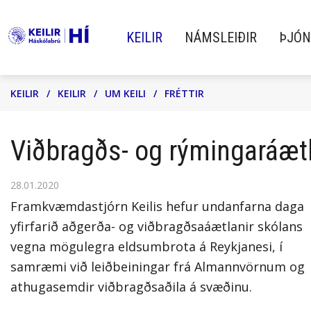
KEILIR
NÁMSLEIÐIR
ÞJÓN
Leita
KEILIR
/
KEILIR
/
UM KEILI
/
FRÉTTIR
KEILIR
NÁMSLEIÐIR
ÞJÓNUSTA
Viðbragðs- og rýmingaráætl
28.01.2020
Keilir Háskólabrú Háskóla Íslands
Skólar Keilis bjóða upp á fjölbreytt
Við hjá Keili leggjum ríka áherslu á a
Framkvæmdastjórn Keilis hefur undanfarna daga
hefur það markmið að bjóða upp á
tækifæri til menntunar sem taka mið
veita nemendum okkar
yfirfarið aðgerða- og viðbragðsaáætlanir skólans
undirbúningsnám á
af þörfum og kröfum nútíma
framúrskarandi og persónulega
vegna mögulegra eldsumbrota á Reykjanesi, í
framhaldsskólastigi fyrir fullorðna
nemenda.
þjónustu.
samræmi við leiðbeiningar frá Almannvörnum og
athugasemdir viðbragðsaðila á svæðinu.
námsmenn sem vilja opna dyr að