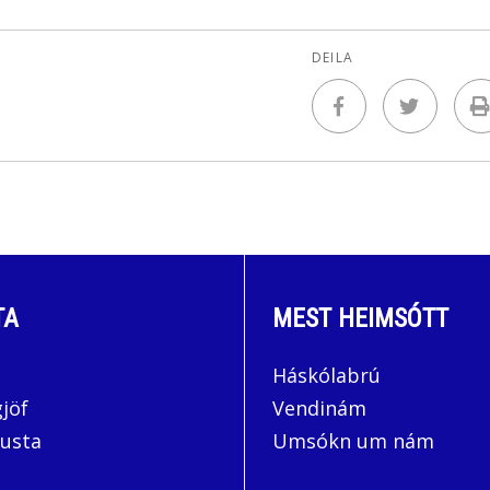
DEILA
TA
MEST HEIMSÓTT
Háskólabrú
jöf
Vendinám
usta
Umsókn um nám