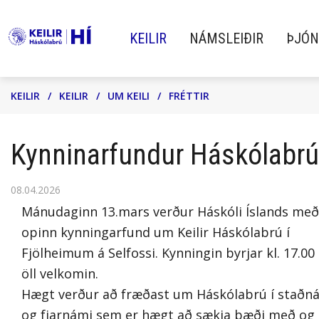
KEILIR
NÁMSLEIÐIR
ÞJÓN
Leita
KEILIR
/
KEILIR
/
UM KEILI
/
FRÉTTIR
KEILIR
NÁMSLEIÐIR
ÞJÓNUSTA
Kynninarfundur Háskólabrúa
08.04.2026
Keilir Háskólabrú Háskóla Íslands
Skólar Keilis bjóða upp á fjölbreytt
Við hjá Keili leggjum ríka áherslu á a
Mánudaginn 13.mars verður Háskóli Íslands með
hefur það markmið að bjóða upp á
tækifæri til menntunar sem taka mið
veita nemendum okkar
opinn kynningarfund um Keilir Háskólabrú í
undirbúningsnám á
af þörfum og kröfum nútíma
framúrskarandi og persónulega
Fjölheimum á Selfossi. Kynningin byrjar kl. 17.00
framhaldsskólastigi fyrir fullorðna
nemenda.
þjónustu.
öll velkomin.
Hægt verður að fræðast um Háskólabrú í staðn
námsmenn sem vilja opna dyr að
og fjarnámi sem er hægt að sækja bæði með og