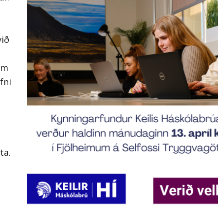
ábendingar
Hafa samband
við
um
fni
ta.