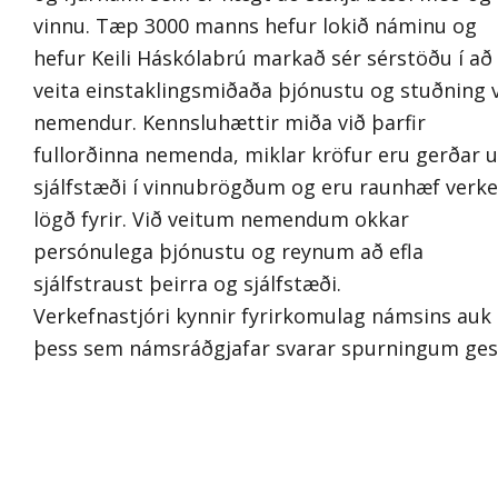
háskólanámi. Þar er boðið upp á
vinnu. Tæp 3000 manns hefur lokið náminu og
vandað nám með áherslu á
hefur Keili Háskólabrú markað sér sérstöðu í að
nýstárlega kennsluhætti og
veita einstaklingsmiðaða þjónustu og stuðning 
nemendur. Kennsluhættir miða við þarfir
framúrskarandi þjónustu.
fullorðinna nemenda, miklar kröfur eru gerðar 
sjálfstæði í vinnubrögðum og eru raunhæf verke
lögð fyrir. Við veitum nemendum okkar
persónulega þjónustu og reynum að efla
sjálfstraust þeirra og sjálfstæði.
Verkefnastjóri kynnir fyrirkomulag námsins auk
þess sem námsráðgjafar svarar spurningum ges