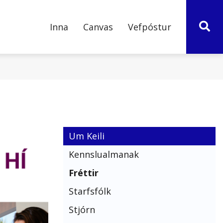
Inna
Canvas
Vefpóstur
ÞRÓUN OG
BOÐ
LEIÐIR
ÖF
VERÐSKRÁ
TÖLVUÞJÓNUSTA
NÝSKÖPUN
ur fyrir
Um Keili
FNI
f
Kennslualmanak
rá
Fréttir
TTIR
Starfsfólk
Keilis
Stjórn
áætlanir