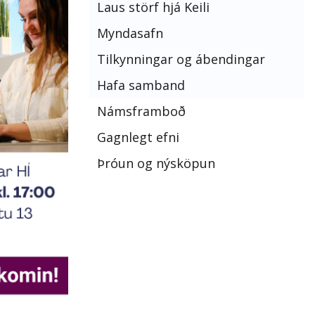
Laus störf hjá Keili
Myndasafn
Tilkynningar og ábendingar
Hafa samband
Námsframboð
Gagnlegt efni
Þróun og nýsköpun