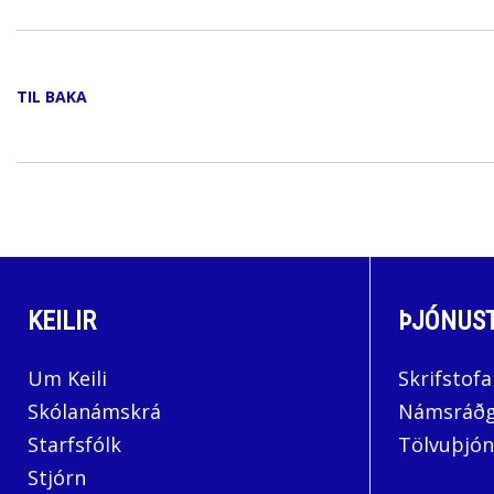
TIL BAKA
KEILIR
ÞJÓNUS
Um Keili
Skrifstofa
Skólanámskrá
Námsráðg
Starfsfólk
Tölvuþjón
Stjórn